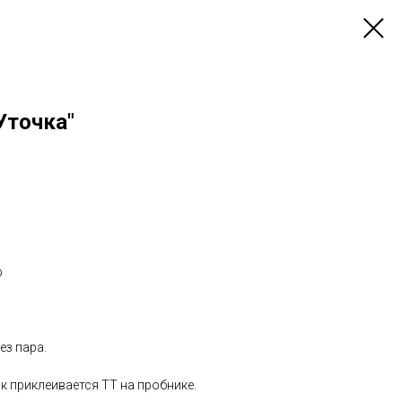
Уточка"
р
ез пара.
к приклеивается ТТ на пробнике.