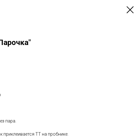
Парочка"
р
ез пара.
к приклеивается ТТ на пробнике.