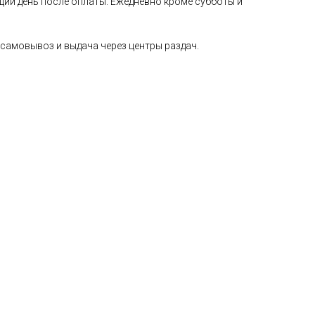
щий день после оплаты. Ежедневно кроме субботы и
самовывоз и выдача через центры раздач.