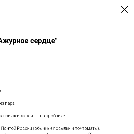
Ажурное сердце"
р
ез пара.
к приклеивается ТТ на пробнике.
 Почтой России (обычные посылки и почтоматы).