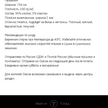
Германия
Ширина: 154 см
Плотность: 200 гр/м2
Состав: 95% хлопок, 5% эластан
Полоски вывязанные, ширина 2 мм
Отлично тянется, подойдет на белье и леггинсы. Плотный, мягкий,
бархатистый, тянучий.
Рекомендации по уходу:
Бережная стирка при температуре до 40⁰С. Избегайте оптических
отбеливателей, высоких скоростей отжима и сушки в сушильных
машинах.
Отправляем по России СДЭК и Почтой России (обычные посылки и
почтоматы). Отправка из Омска на следующий день после оплаты.
Ежедневно кроме субботы и воскресенья.
Для жителей Омска возможен самовывоз и выдача через центры
раздач.
Tilda
Made on