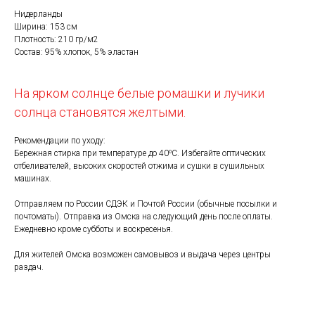
Нидерланды
Ширина: 153 см
Плотность: 210 гр/м2
Состав: 95% хлопок, 5% эластан
На ярком солнце белые ромашки и лучики
солнца становятся желтыми.
Рекомендации по уходу:
Бережная стирка при температуре до 40⁰С. Избегайте оптических
отбеливателей, высоких скоростей отжима и сушки в сушильных
машинах.
Отправляем по России СДЭК и Почтой России (обычные посылки и
почтоматы). Отправка из Омска на следующий день после оплаты.
Ежедневно кроме субботы и воскресенья.
Для жителей Омска возможен самовывоз и выдача через центры
раздач.