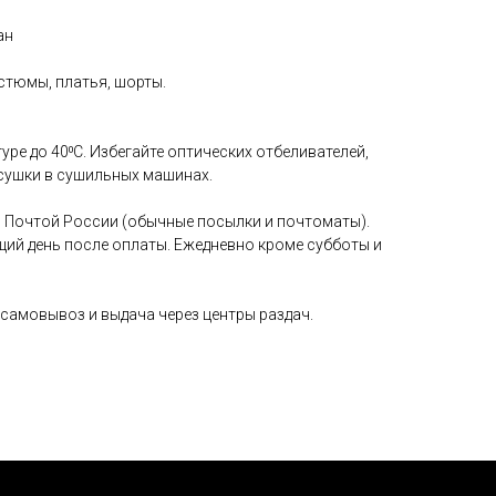
ан
остюмы, платья, шорты.
уре до 40⁰С. Избегайте оптических отбеливателей,
сушки в сушильных машинах.
 Почтой России (обычные посылки и почтоматы).
щий день после оплаты. Ежедневно кроме субботы и
самовывоз и выдача через центры раздач.